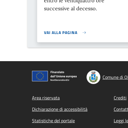
entro le ventiquattro ore
successive al decesso.
VAI ALLA PAGINA
Comune di Ol
Footer menu
Area riservata
Crediti
Dichiarazione di accessibilità
Contatt
Statistiche del portale
Leggi l