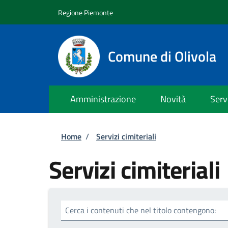
Salta al contenuto principale
Skip to footer content
Regione Piemonte
Comune di Olivola
Amministrazione
Novità
Serv
Briciole di pane
Home
/
Servizi cimiteriali
Servizi cimiteriali
Cerca i contenuti che nel titolo contengono: