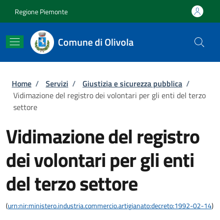
Salta al contenuto principale
Skip to footer content
Regione Piemonte
Comune di Olivola
Briciole di pane
Home
/
Servizi
/
Giustizia e sicurezza pubblica
/
Vidimazione del registro dei volontari per gli enti del terzo
settore
Vidimazione del registro
dei volontari per gli enti
del terzo settore
(
urn:nir:ministero.industria.commercio.artigianato:decreto:1992-02-14
)