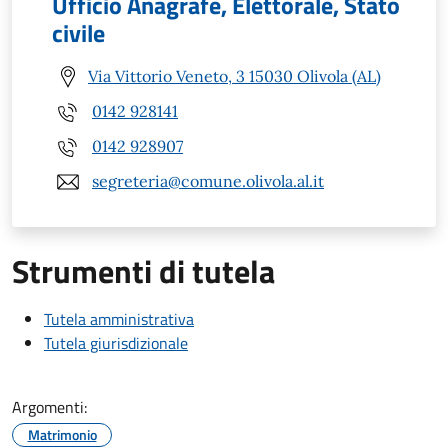
Ufficio Anagrafe, Elettorale, Stato
civile
Via Vittorio Veneto, 3 15030 Olivola (AL)
0142 928141
0142 928907
segreteria@comune.olivola.al.it
Strumenti di tutela
Tutela amministrativa
Tutela giurisdizionale
Argomenti:
Matrimonio