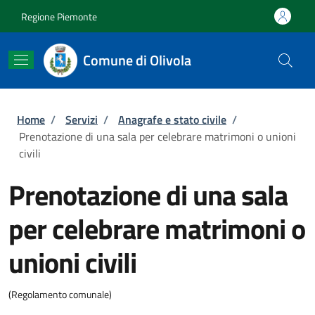
Salta al contenuto principale
Skip to footer content
Regione Piemonte
Comune di Olivola
Briciole di pane
Home
/
Servizi
/
Anagrafe e stato civile
/
Prenotazione di una sala per celebrare matrimoni o unioni
civili
Prenotazione di una sala
per celebrare matrimoni o
unioni civili
(Regolamento comunale)