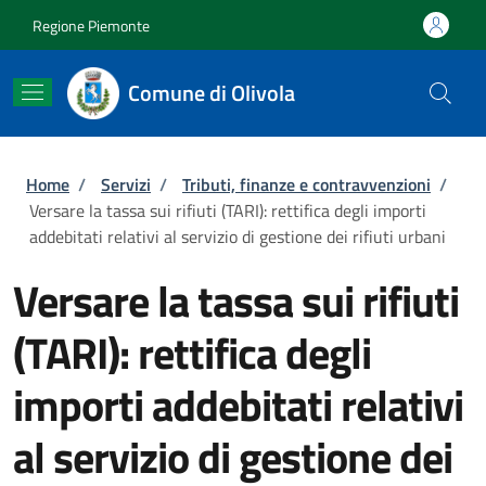
Salta al contenuto principale
Skip to footer content
Regione Piemonte
Comune di Olivola
Briciole di pane
Home
/
Servizi
/
Tributi, finanze e contravvenzioni
/
Versare la tassa sui rifiuti (TARI): rettifica degli importi
addebitati relativi al servizio di gestione dei rifiuti urbani
Versare la tassa sui rifiuti
(TARI): rettifica degli
importi addebitati relativi
al servizio di gestione dei