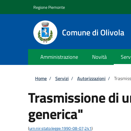
Salta al contenuto principale
Skip to footer content
Regione Piemonte
Comune di Olivola
Amministrazione
Novità
Serv
Briciole di pane
Home
/
Servizi
/
Autorizzazioni
/
Trasmiss
Trasmissione di 
generica"
(
urn:nir:stato:legge:1990-08-07;241
)