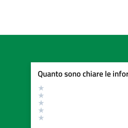
Quanto sono chiare le info
Valutazione
Valuta 5 stelle su 5
Valuta 4 stelle su 5
Valuta 3 stelle su 5
Valuta 2 stelle su 5
Valuta 1 stelle su 5