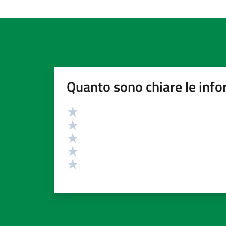
Quanto sono chiare le info
Valutazione
Valuta 5 stelle su 5
Valuta 4 stelle su 5
Valuta 3 stelle su 5
Valuta 2 stelle su 5
Valuta 1 stelle su 5