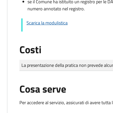
se il Comune ha istituito un registro per le 
numero annotato nel registro.
Scarica la modulistica
Costi
Tipo di pagamento
Importo
La presentazione della pratica non prevede al
Cosa serve
Per accedere al servizio, assicurati di avere tutt