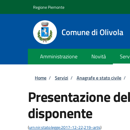
Salta al contenuto principale
Skip to footer content
Regione Piemonte
Comune di Olivola
Amministrazione
Novità
Serv
Briciole di pane
Home
/
Servizi
/
Anagrafe e stato civile
/
Presentazione del
disponente
(
urn:nir:stato:legge:2017-12-22;219~art4
)