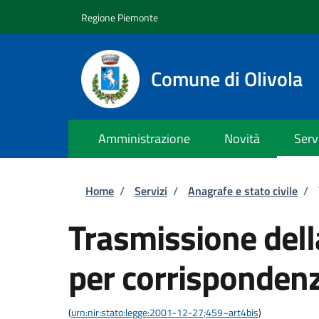
Salta al contenuto principale
Skip to footer content
Regione Piemonte
Comune di Olivola
Amministrazione
Novità
Serv
Briciole di pane
Home
/
Servizi
/
Anagrafe e stato civile
/
Trasmissione del
per corrispondenz
(
urn:nir:stato:legge:2001-12-27;459~art4bis
)