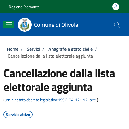
Salta al contenuto principale
Skip to footer content
Regione Piemonte
Comune di Olivola
Briciole di pane
Home
/
Servizi
/
Anagrafe e stato civile
/
Cancellazione dalla lista elettorale aggiunta
Cancellazione dalla lista
elettorale aggiunta
(
urn:nir:stato:decreto.legislativo:1996-04-12;197~art1
)
Servizio attivo