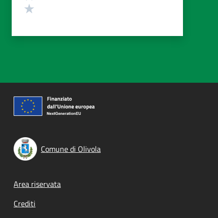
Valuta 1 stelle su 5
Comune di Olivola
Footer menu
Area riservata
Crediti