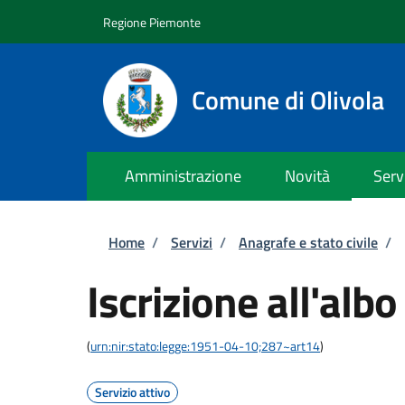
Salta al contenuto principale
Skip to footer content
Regione Piemonte
Comune di Olivola
Amministrazione
Novità
Serv
Briciole di pane
Home
/
Servizi
/
Anagrafe e stato civile
/
Iscrizione all'albo
(
urn:nir:stato:legge:1951-04-10;287~art14
)
Servizio attivo