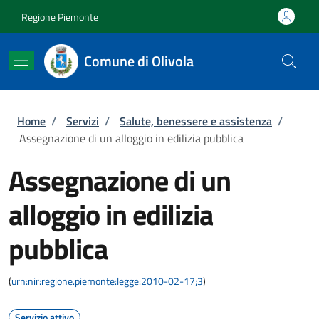
Salta al contenuto principale
Skip to footer content
Regione Piemonte
Comune di Olivola
Briciole di pane
Home
/
Servizi
/
Salute, benessere e assistenza
/
Assegnazione di un alloggio in edilizia pubblica
Assegnazione di un
alloggio in edilizia
pubblica
(
urn:nir:regione.piemonte:legge:2010-02-17;3
)
Servizio attivo