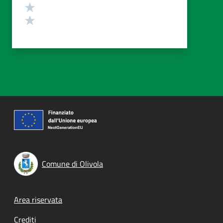
Valuta 2 stelle su 5
Valuta 1 stelle su 5
Comune di Olivola
Footer menu
Area riservata
Crediti