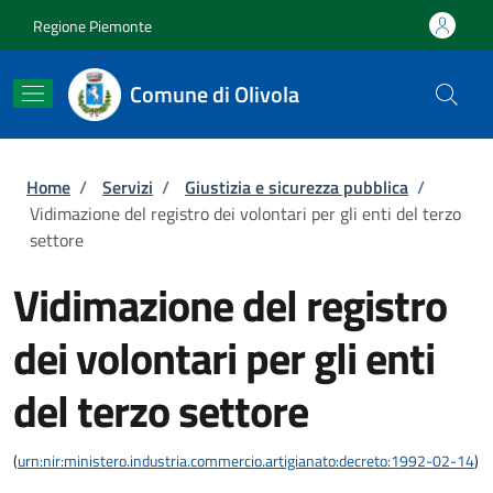
Salta al contenuto principale
Skip to footer content
Regione Piemonte
Comune di Olivola
Briciole di pane
Home
/
Servizi
/
Giustizia e sicurezza pubblica
/
Vidimazione del registro dei volontari per gli enti del terzo
settore
Vidimazione del registro
dei volontari per gli enti
del terzo settore
(
urn:nir:ministero.industria.commercio.artigianato:decreto:1992-02-14
)