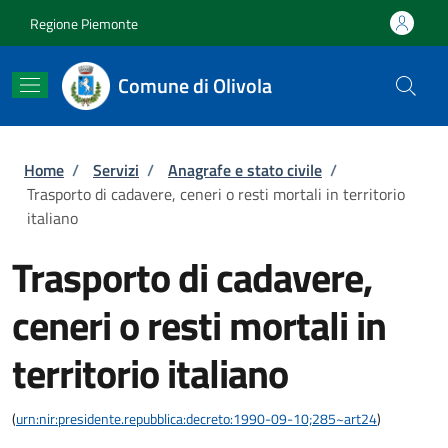
Salta al contenuto principale
Skip to footer content
Regione Piemonte
Comune di Olivola
Briciole di pane
Home
/
Servizi
/
Anagrafe e stato civile
/
Trasporto di cadavere, ceneri o resti mortali in territorio
italiano
Trasporto di cadavere,
ceneri o resti mortali in
territorio italiano
(
urn:nir:presidente.repubblica:decreto:1990-09-10;285~art24
)