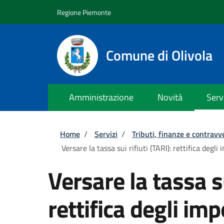
Salta al contenuto principale
Skip to footer content
Regione Piemonte
Comune di Olivola
Amministrazione
Novità
Serv
Briciole di pane
Home
/
Servizi
/
Tributi, finanze e contravv
Versare la tassa sui rifiuti (TARI): rettifica degli 
Versare la tassa su
rettifica degli imp