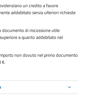
 evidenziano un credito a favore
mente addebitato senza ulteriori richieste
o documento di riscossione utile
è superiore a quanto addebitato nel
e l’importo non dovuto nel primo documento
0 €.
e