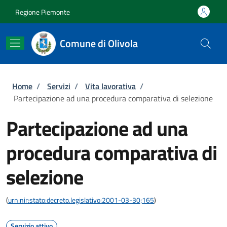
Salta al contenuto principale
Skip to footer content
Regione Piemonte
Comune di Olivola
Briciole di pane
Home
/
Servizi
/
Vita lavorativa
/
Partecipazione ad una procedura comparativa di selezione
Partecipazione ad una
procedura comparativa di
selezione
(
urn:nir:stato:decreto.legislativo:2001-03-30;165
)
Servizio attivo