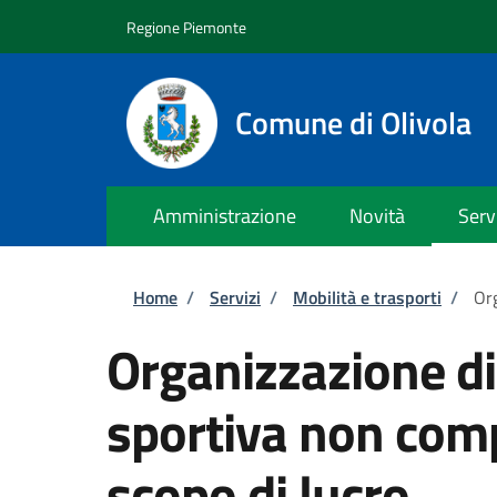
Salta al contenuto principale
Skip to footer content
Regione Piemonte
Comune di Olivola
Amministrazione
Novità
Serv
Briciole di pane
Home
/
Servizi
/
Mobilità e trasporti
/
Org
Organizzazione d
sportiva non comp
scopo di lucro