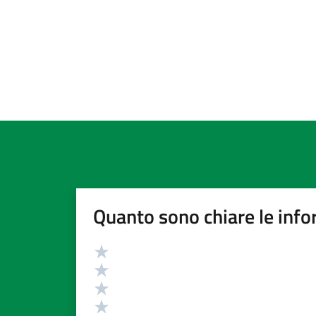
Quanto sono chiare le info
Valutazione
Valuta 5 stelle su 5
Valuta 4 stelle su 5
Valuta 3 stelle su 5
Valuta 2 stelle su 5