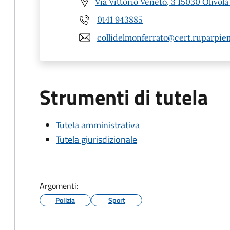
Via Vittorio Veneto, 3 15030 Olivola
0141 943885
collidelmonferrato@cert.ruparpie
Strumenti di tutela
Tutela amministrativa
Tutela giurisdizionale
Argomenti:
Polizia
Sport