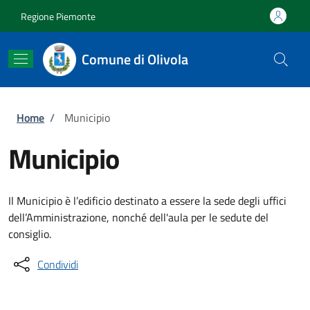
Salta al contenuto principale
Skip to footer content
Regione Piemonte
Comune di Olivola
Briciole di pane
Home
/
Municipio
Municipio
Il Municipio è l’edificio destinato a essere la sede degli uffici
dell’Amministrazione, nonché dell'aula per le sedute del
consiglio.
Condividi