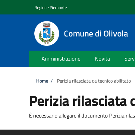
Salta al contenuto principale
Skip to footer content
Regione Piemonte
Comune di Olivola
Amministrazione
Novità
Serv
Briciole di pane
Home
/
Perizia rilasciata da tecnico abilitato
Perizia rilasciata 
È necessario allegare il documento Perizia rilasc