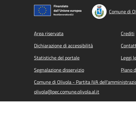
Comune di Ol
Footer menu
Area riservata
Crediti
Dichiarazione di accessibilità
Contatt
Statistiche del portale
Leggi l
Segnalazione disservizio
Piano d
Comune di Olivola - Partita IVA dell'amministra
olivola@pec.comune.olivola.al.it