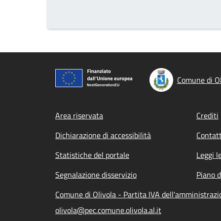
Comune di Ol
Footer menu
Area riservata
Crediti
Dichiarazione di accessibilità
Contatt
Statistiche del portale
Leggi l
Segnalazione disservizio
Piano d
Comune di Olivola - Partita IVA dell'amministra
olivola@pec.comune.olivola.al.it