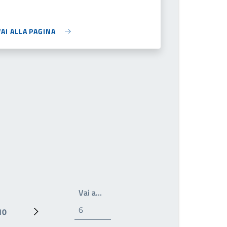
VAI ALLA PAGINA
Write the page number you want to 
Vai a…
10
Pagina
Prossima pagina