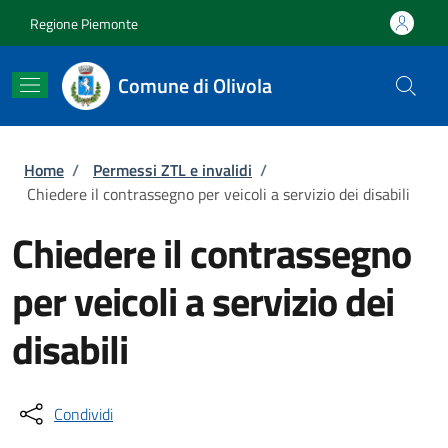
Salta al contenuto principale
Skip to footer content
Regione Piemonte
Comune di Olivola
Briciole di pane
Home
/
Permessi ZTL e invalidi
/
Chiedere il contrassegno per veicoli a servizio dei disabili
Chiedere il contrassegno
per veicoli a servizio dei
disabili
Condividi