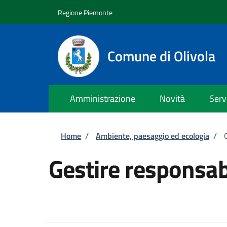
Salta al contenuto principale
Skip to footer content
Regione Piemonte
Comune di Olivola
Amministrazione
Novità
Serv
Briciole di pane
Home
/
Ambiente, paesaggio ed ecologia
/
Gestire responsabi