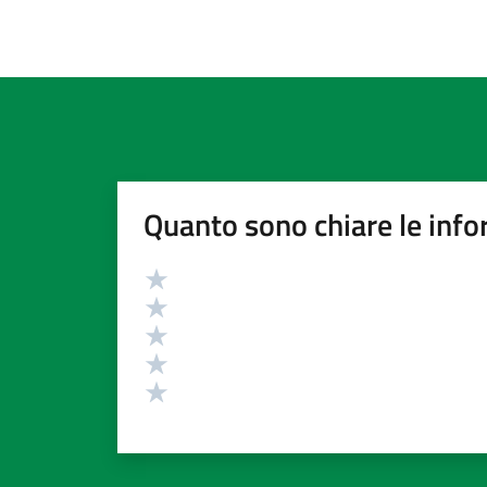
Quanto sono chiare le info
Valutazione
Valuta 5 stelle su 5
Valuta 4 stelle su 5
Valuta 3 stelle su 5
Valuta 2 stelle su 5
Valuta 1 stelle su 5