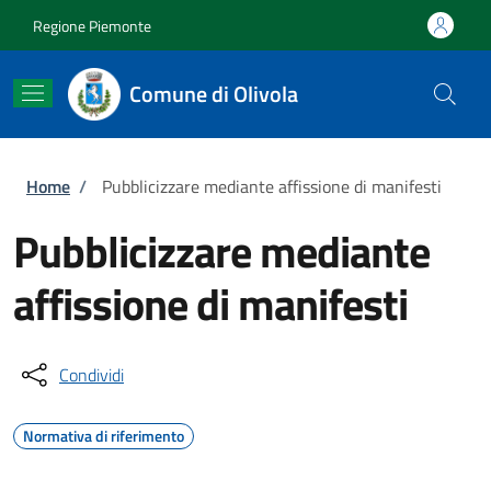
Salta al contenuto principale
Skip to footer content
Regione Piemonte
Comune di Olivola
Briciole di pane
Home
/
Pubblicizzare mediante affissione di manifesti
Pubblicizzare mediante
affissione di manifesti
Condividi
Normativa di riferimento