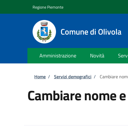
Salta al contenuto principale
Skip to footer content
Regione Piemonte
Comune di Olivola
Amministrazione
Novità
Serv
Briciole di pane
Home
/
Servizi demografici
/
Cambiare nom
Cambiare nome e