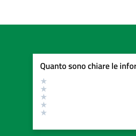
Quanto sono chiare le info
Valutazione
Valuta 5 stelle su 5
Valuta 4 stelle su 5
Valuta 3 stelle su 5
Valuta 2 stelle su 5
Valuta 1 stelle su 5