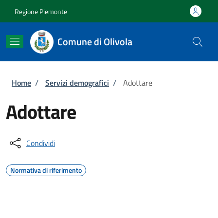
Salta al contenuto principale
Skip to footer content
Regione Piemonte
Comune di Olivola
Briciole di pane
Home
/
Servizi demografici
/
Adottare
Adottare
Condividi
Normativa di riferimento